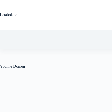
Hoppa
till
innehåll
Letabok.se
Yvonne Domeij