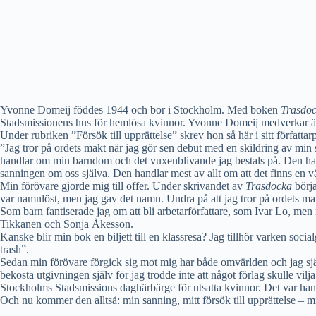
Yvonne Domeij föddes 1944 och bor i Stockholm. Med boken
Trasdo
Stadsmissionens hus för hemlösa kvinnor. Yvonne Domeij medverkar ä
Under rubriken ”Försök till upprättelse” skrev hon så här i sitt författa
”Jag tror på ordets makt när jag gör sen debut med en skildring av min s
handlar om min barndom och det vuxenblivande jag bestals på. Den han
sanningen om oss själva. Den handlar mest av allt om att det finns en vä
Min förövare gjorde mig till offer. Under skrivandet av
Trasdocka
börja
var namnlöst, men jag gav det namn. Undra på att jag tror på ordets ma
Som barn fantiserade jag om att bli arbetarförfattare, som Ivar Lo, men
Tikkanen och Sonja Åkesson.
Kanske blir min bok en biljett till en klassresa? Jag tillhör varken soci
trash”.
Sedan min förövare förgick sig mot mig har både omvärlden och jag själ
bekosta utgivningen själv för jag trodde inte att något förlag skulle vi
Stockholms Stadsmissions daghärbärge för utsatta kvinnor. Det var han s
Och nu kommer den alltså: min sanning, mitt försök till upprättelse –