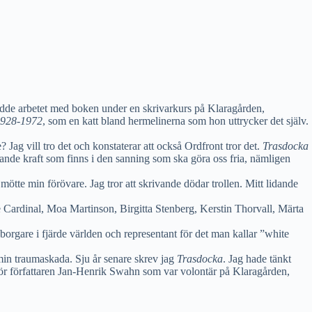
edde arbetet med boken under en skrivarkurs på Klaragården,
1928-1972
, som en katt bland hermelinerna som hon uttrycker det själv.
 Jag vill tro det och konstaterar att också Ordfront tror det.
Trasdocka
de kraft som finns i den sanning som ska göra oss fria, nämligen
g mötte min förövare. Jag tror att skrivande dödar trollen. Mitt lidande
ie Cardinal, Moa Martinson, Birgitta Stenberg, Kerstin Thorvall, Märta
edborgare i fjärde världen och representant för det man kallar ”white
min traumaskada. Sju år senare skrev jag
Trasdocka
. Jag hade tänkt
s för författaren Jan-Henrik Swahn som var volontär på Klaragården,