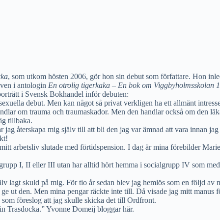
cka
, som utkom hösten 2006, gör hon sin debut som författare. Hon inl
ven i antologin
En otrolig tigerkaka – En bok om Viggbyholmsskolan 
rporträtt i Svensk Bokhandel inför debuten:
exuella debut. Men kan något så privat verkligen ha ett allmänt intresse?
dlar om trauma och traumas­kador. Men den handlar också om den läkan
g tillbaka.
r jag återskapa mig själv till att bli den jag var ämnad att vara innan ja
kt!
 mitt arbetsliv slutade med förtidspension. I dag är mina förebilder Mar
algrupp I, II eller III utan har alltid hört hemma i socialgrupp IV som m
v lagt skuld på mig. För tio år sedan blev jag hemlös som en följd av 
lja ge ut den. Men mina pengar räckte inte till. Då visade jag mitt manu
om föreslog att jag skulle skicka det till Ordfront.
 min Trasdocka.” Yvonne Domeij bloggar här.