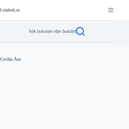
Hoppa
till
Letabok.se
innehåll
Sök bokserie eller boktitel
Cecilia Åse