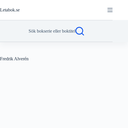
Hoppa
till
Letabok.se
innehåll
Sök bokserie eller boktitel
Fredrik Alverén