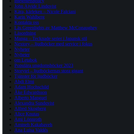
integritetspolicy
John Ajvide Lindqvist
Kära, kärleken – Nicole Falciani
Karin Wahlberg
Kontakta oss
Läs Greenlights av Matthew McConaughey
Läsordning
Manga – Tecknade serier i Japansk stil
Nextory – ljudböcker med service i fokus
Nyheter
Nyheter
om Letabok
Populära ungdomsböcker 2023
Storytel – ljudböckernas stora gigant
Tjänster för ljudböcker
Abdi Elmi
Adam Hochschild
Åke Edwardsson
Alberto Manguel
Alexandra Sundqvist
Alfred Skogberg
Alice Knutas
Ami Lönnroth
Amineh Kakabaveh
Ana Luisa Valdés