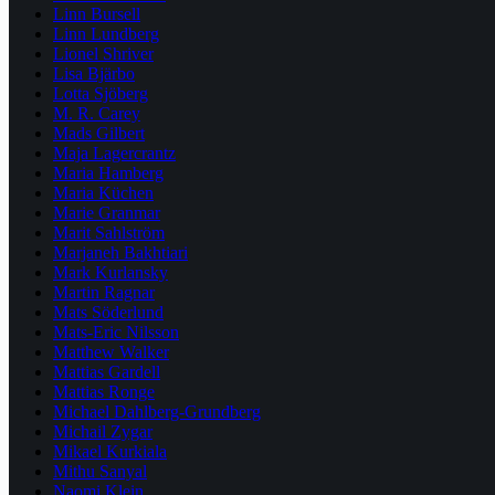
Linn Bursell
Linn Lundberg
Lionel Shriver
Lisa Bjärbo
Lotta Sjöberg
M. R. Carey
Mads Gilbert
Maja Lagercrantz
Maria Hamberg
Maria Küchen
Marie Granmar
Marit Sahlström
Marjaneh Bakhtiari
Mark Kurlansky
Martin Ragnar
Mats Söderlund
Mats-Eric Nilsson
Matthew Walker
Mattias Gardell
Mattias Ronge
Michael Dahlberg-Grundberg
Michail Zygar
Mikael Kurkiala
Mithu Sanyal
Naomi Klein