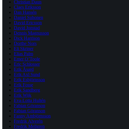
Christian Daun
Claes Eriksson
Dan Hansén
Daniel Suhonen
David Ericsson
David Jonstad
Dennis Magnusson
Dick Harrison
Dorthe Nors
Eli Skriner
Elias Palm
Emer O’Toole
Eric Schlosser
Erik Åsard
Erik Axl Sund
Erik Esbjörnsson
Erik Fosse
Erik Sandberg
Erik Wijk
Eva-Lotta Hultén
Fabian Göranson
Fabian Göranson
Fanny Ambjörnsson
Fredrik Alverén
Fredrik Mellgren