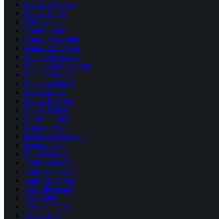
Gabriel Byström
Gellert Tamas
Gitta Sereny
Gunilla Ander
Gunnar Bergdahl
Gunnar Rundgren
Hanna Olvenmark
Hanna von Corswant
Hannes Råstam
Hans Lagerberg
Heléne Lööw
Helene Rådberg
Henrik Ennart
Herman Geijer
Hooman Majd
Ingeborg Svensson
Ingemar Härd
Isabel Fonseca
Jennie Johansson
Jenny Andersson
Jenny Wrangborg
Jens Liljestrand
Jens Linder
Jens Nordqvist
Jesper Huor