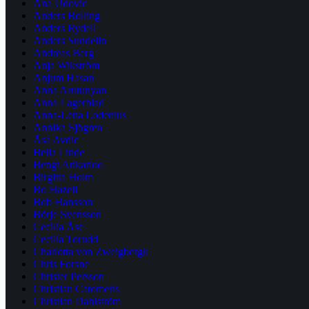
Ana Udovic
Anders Bolling
Anders Rydell
Anders Sundelin
Andreas Berg
Anja Wikström
Anjum Hasan
Anna Arutunyan
Anna Lagerblad
Anna-Lena Lodenius
Annika Sjögren
Åsa Avdic
Bella Linde
Bengt Ankarloo
Birgitta Holm
Bo Hazell
Bob Hansson
Börje Svensson
Cecilia Åse
Cecilia Torudd
Charlotta von Zweigbergk
Chris Forsne
Christer Persson
Christian Catomeris
Christian Dahlström