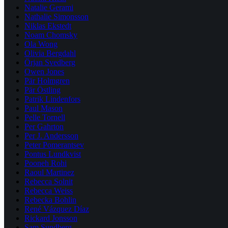
Natalie Gerami
Nathalie Simonsson
Niklas Ekstedt
Noam Chomsky
Ola Wong
Olivia Bergdahl
Örjan Svedberg
Owen Jones
Pär Holmgren
Pär Östling
Patrik Lindenfors
Paul Mason
Pelle Tornell
Per Gahrton
Per J. Andersson
Peter Pomerantsev
Pontus Lundkvist
Pooneh Rohi
Raoul Martinez
Rebecca Solnit
Rebecca Weiss
Rebecka Bohlin
René Vázquez Díaz
Rickard Jonsson
Sam Sundberg