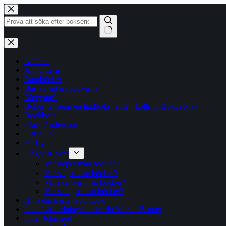
Hoppa
till
innehåll
Inga
resultat
Adlibris
Annonsera
Barnböcker
Bästa Fantasyböckerna
Bloggare?
Bokus lanserar en ljudbokstjänst – kolla in Bokus Play
Bookbeat
Claes Andersson
Dario Fo
Förlag
Frågor & svar
Var köper man böcker?
Var säljer man böcker?
Var skänker man böcker?
Var slänger man böcker?
Hitta din nästa favoritbok
I den här ordningen läser du Martin Benner
Ingar Johnsrud