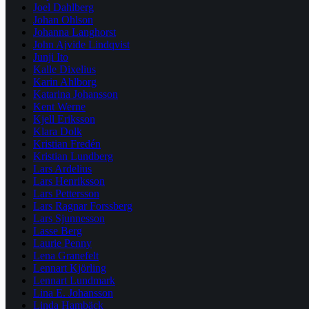
Joel Dahlberg
Johan Ohlson
Johanna Langhorst
John Ajvide Lindqvist
Junji Ito
Kalle Dixelius
Karin Ahlborg
Katarina Johansson
Kent Werne
Kjell Eriksson
Klara Dolk
Kristian Fredén
Kristian Lundberg
Lars Ardelius
Lars Henriksson
Lars Pettersson
Lars Ragnar Forssberg
Lars Sjunnesson
Lasse Berg
Laurie Penny
Lena Granefelt
Lennart Kjörling
Lennart Lundmark
Lina E. Johansson
Linda Hambäck