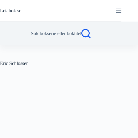
Hoppa
till
Letabok.se
innehåll
Sök bokserie eller boktitel
Eric Schlosser