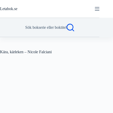
Hoppa
till
Letabok.se
innehåll
Sök bokserie eller boktitel
Kära, kärleken – Nicole Falciani