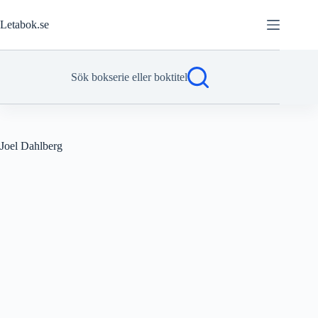
Hoppa
till
Letabok.se
innehåll
Sök bokserie eller boktitel
Joel Dahlberg