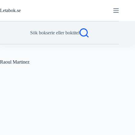
Hoppa
till
Letabok.se
innehåll
Sök bokserie eller boktitel
Raoul Martinez