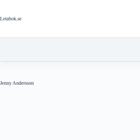
Hoppa
till
innehåll
Letabok.se
Jenny Andersson