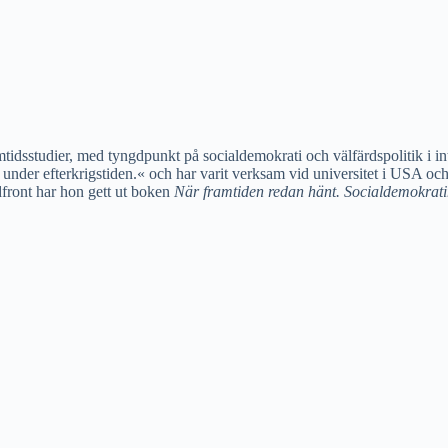
mtidsstudier, med tyngdpunkt på socialdemokrati och välfärdspolitik i 
ik under efterkrigstiden.« och har varit verksam vid universitet i USA oc
dfront har hon gett ut boken
När framtiden redan hänt. Socialdemokrati