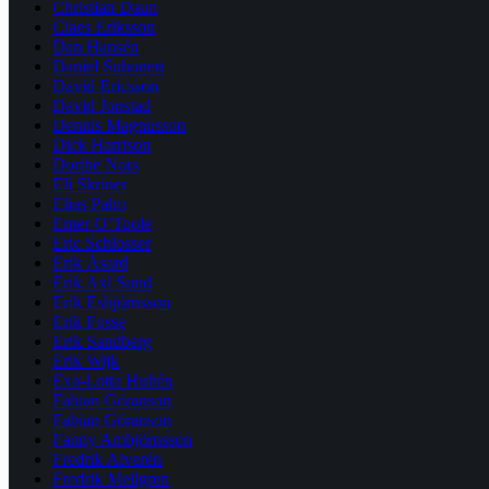
Christian Daun
Claes Eriksson
Dan Hansén
Daniel Suhonen
David Ericsson
David Jonstad
Dennis Magnusson
Dick Harrison
Dorthe Nors
Eli Skriner
Elias Palm
Emer O’Toole
Eric Schlosser
Erik Åsard
Erik Axl Sund
Erik Esbjörnsson
Erik Fosse
Erik Sandberg
Erik Wijk
Eva-Lotta Hultén
Fabian Göranson
Fabian Göranson
Fanny Ambjörnsson
Fredrik Alverén
Fredrik Mellgren