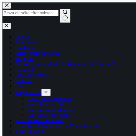
Hoppa
till
innehåll
Inga
resultat
Adlibris
Annonsera
Barnböcker
Bästa Fantasyböckerna
Bloggare?
Bokus lanserar en ljudbokstjänst – kolla in Bokus Play
Bookbeat
Claes Andersson
Dario Fo
Förlag
Frågor & svar
Var köper man böcker?
Var säljer man böcker?
Var skänker man böcker?
Var slänger man böcker?
Hitta din nästa favoritbok
I den här ordningen läser du Martin Benner
Ingar Johnsrud