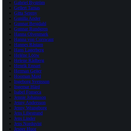
Gabriel Byström
Gellert Tamas
Gitta Sereny
Gunilla Ander
Gunnar Bergdahl
Gunnar Rundgren
Hanna Olvenmark
Hanna von Corswant
Hannes Råstam
Hans Lagerberg
Heléne Lööw
Helene Rådberg
Henrik Ennart
Herman Geijer
Hooman Majd
Ingeborg Svensson
Ingemar Härd
Isabel Fonseca
Jennie Johansson
Jenny Andersson
Jenny Wrangborg
Jens Liljestrand
Jens Linder
Jens Nordqvist
Jesper Huor