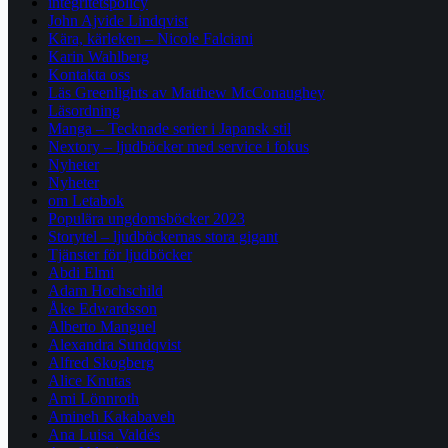
integritetspolicy
John Ajvide Lindqvist
Kära, kärleken – Nicole Falciani
Karin Wahlberg
Kontakta oss
Läs Greenlights av Matthew McConaughey
Läsordning
Manga – Tecknade serier i Japansk stil
Nextory – ljudböcker med service i fokus
Nyheter
Nyheter
om Letabok
Populära ungdomsböcker 2023
Storytel – ljudböckernas stora gigant
Tjänster för ljudböcker
Abdi Elmi
Adam Hochschild
Åke Edwardsson
Alberto Manguel
Alexandra Sundqvist
Alfred Skogberg
Alice Knutas
Ami Lönnroth
Amineh Kakabaveh
Ana Luisa Valdés