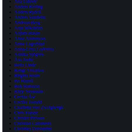
Ana Udovic
Anders Bolling
Anders Rydell
Anders Sundelin
Andreas Berg
Anja Wikström
Anjum Hasan
Anna Arutunyan
Anna Lagerblad
Anna-Lena Lodenius
Annika Sjögren
Åsa Avdic
Bella Linde
Bengt Ankarloo
Birgitta Holm
Bo Hazell
Bob Hansson
Börje Svensson
Cecilia Åse
Cecilia Torudd
Charlotta von Zweigbergk
Chris Forsne
Christer Persson
Christian Catomeris
Christian Dahlström