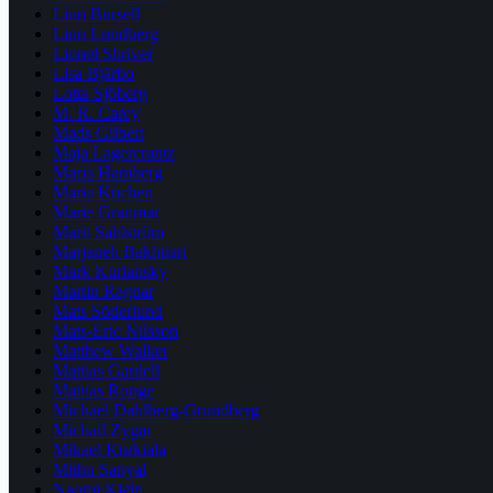
Linn Bursell
Linn Lundberg
Lionel Shriver
Lisa Bjärbo
Lotta Sjöberg
M. R. Carey
Mads Gilbert
Maja Lagercrantz
Maria Hamberg
Maria Küchen
Marie Granmar
Marit Sahlström
Marjaneh Bakhtiari
Mark Kurlansky
Martin Ragnar
Mats Söderlund
Mats-Eric Nilsson
Matthew Walker
Mattias Gardell
Mattias Ronge
Michael Dahlberg-Grundberg
Michail Zygar
Mikael Kurkiala
Mithu Sanyal
Naomi Klein