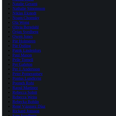
Natalie Gerami
Nathalie Simonsson
Niklas Ekstedt
Noam Chomsky
Ola Wong
Olivia Bergdahl
Örjan Svedberg
Owen Jones
Pär Holmgren
Pär Östling
Patrik Lindenfors
Paul Mason
Pelle Tornell
Per Gahrton
Per J. Andersson
Peter Pomerantsev
Pontus Lundkvist
Pooneh Rohi
Raoul Martinez
Rebecca Solnit
Rebecca Weiss
Rebecka Bohlin
René Vázquez Díaz
Rickard Jonsson
Sam Sundberg