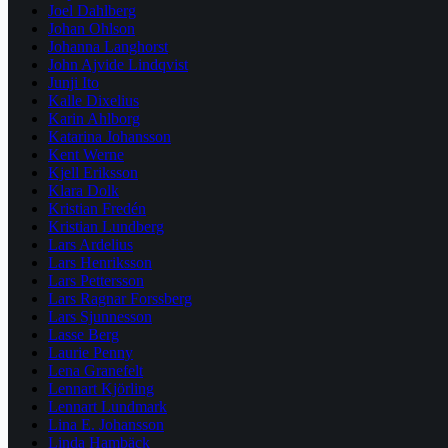
Joel Dahlberg
Johan Ohlson
Johanna Langhorst
John Ajvide Lindqvist
Junji Ito
Kalle Dixelius
Karin Ahlborg
Katarina Johansson
Kent Werne
Kjell Eriksson
Klara Dolk
Kristian Fredén
Kristian Lundberg
Lars Ardelius
Lars Henriksson
Lars Pettersson
Lars Ragnar Forssberg
Lars Sjunnesson
Lasse Berg
Laurie Penny
Lena Granefelt
Lennart Kjörling
Lennart Lundmark
Lina E. Johansson
Linda Hambäck