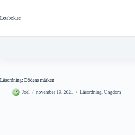
Hoppa
till
innehåll
Letabok.se
Läsordning: Dödens märken
Joel
november 19, 2021
Läsordning
,
Ungdom