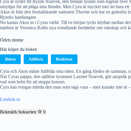
Cyra är syster till Ryzek Noavek, den brutale tyrann som regerar över 
utnyttjar för att plåga sina fiender. Men Cyra är mycket mer än bara et
Akos är från den fredsälskande nationen Thuvhe och har en gränslös loja
Ryzeks hantlangare.
Nu kastas Akos in i Cyras värld. Till en början tycks klyftan mellan de
märken är Veronica Roths nya svindlande berättelse om vänskap och kär
Ödets timme
Här köper du boken
Bokus
Adlibris
Bookbeat
Cyra och Akos måste fullfölja sina öden. En gång fördes de samman, nu 
När Cyras pappa, den själlöse tyrannen Lazmet Noavek, gör anspråk på 
vad som helst för att stoppa honom.
Cyra kan tvingas mörda den man som sägs vara – men kanske inte är – he
Letabok.se
Bokmärk bokserien
0