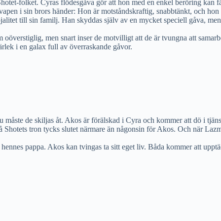
Shotet-folket. Cyras flödesgåva gör att hon med en enkel beröring kan 
t vapen i sin brors händer: Hon är motståndskraftig, snabbtänkt, och ho
litet till sin familj. Han skyddas själv av en mycket speciell gåva, me
m oöverstiglig, men snart inser de motvilligt att de är tvungna att sam
lek i en galax full av överraskande gåvor.
måste de skiljas åt. Akos är förälskad i Cyra och kommer att dö i tjäns
Shotets tron tycks slutet närmare än någonsin för Akos. Och när Lazmet
nnes pappa. Akos kan tvingas ta sitt eget liv. Båda kommer att upptäck