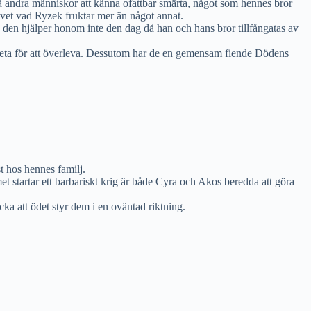
få andra människor att känna ofattbar smärta, något som hennes bror
n vet vad Ryzek fruktar mer än något annat.
n den hjälper honom inte den dag då han och hans bror tillfångatas av
arbeta för att överleva. Dessutom har de en gemensam fiende Dödens
t hos hennes familj.
 startar ett barbariskt krig är både Cyra och Akos beredda att göra
a att ödet styr dem i en oväntad riktning.