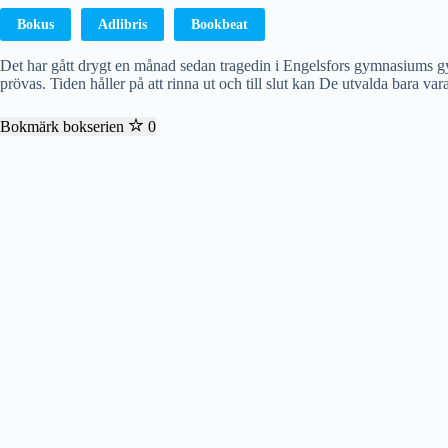
Bokus
Adlibris
Bookbeat
Det har gått drygt en månad sedan tragedin i Engelsfors gymnasiums gym
prövas. Tiden håller på att rinna ut och till slut kan De utvalda bara va
Bokmärk bokserien
0