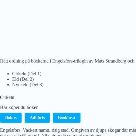
Rätt ordning på böckerna i Engelsfors-trilogin av Mats Strandberg och
Cirkeln (Del 1)
Eld (Del 2)
Nyckeln (Del 3)
Cirkeln
Här köper du boken
Bokus
Adlibris
Bookbeat
Engelsfors. Vackert namn, risig stad. Omgiven av djupa skogar där männi
det var ett självmord. Alla utom de som vet sanningen.