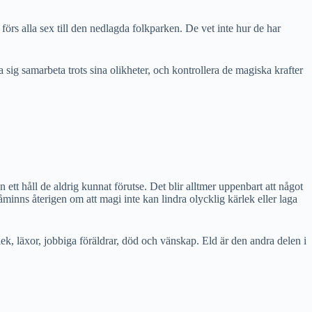
örs alla sex till den nedlagda folkparken. De vet inte hur de har
a sig samarbeta trots sina olikheter, och kontrollera de magiska krafter
t håll de aldrig kunnat förutse. Det blir alltmer uppenbart att något
åminns återigen om att magi inte kan lindra olycklig kärlek eller laga
lek, läxor, jobbiga föräldrar, död och vänskap. Eld är den andra delen i