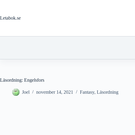
Hoppa
till
innehåll
Letabok.se
Läsordning: Engelsfors
Joel
november 14, 2021
Fantasy
,
Läsordning