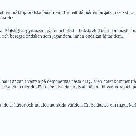
tt en uråldrig ondska jagar dem. En natt då månen färgats mystiskt röd f
 överleva.
. Plötsligt är gymnasiet på liv och död – bokstavligt talat. De måste lär
itta och besegra ondskan som jagar dem, innan ondskan hittar dem.
ållit andan i väntan på demonernas nästa drag. Men hotet kommer från et
e levande möter de döda. De utvalda knyts allt tätare till varandra och p
tt de är häxor och utvalda att rädda världen. En berättelse om magi, kär