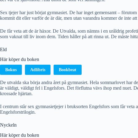
Sex tjejer har just börjat gymnasiet. De har inget gemensamt – förutom a
kommit dit eller varför de är där, men utan varandra kommer de inte att
De får veta att de är häxor. De Utvalda, som nämns i en uråldrig profetia
som vaknat till liv inom dem. Tiden håller på att rinna ut. De måste h
Eld
Här köper du boken
Bokus
Adlibris
Bookbeat
De utvalda ska börja andra året på gymnasiet. Hela sommarlovet har de h
är väldigt, väldigt fel i Engelsfors. Det förflutna vävs ihop med nuet. D
krossade hjärtan.
I centrum står sex gymnasietjejer i bruksorten Engelsfors som får veta a
Engelsforstrilogin.
Nyckeln
Här köper du boken