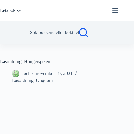
Hoppa
till
Letabok.se
innehåll
Sök bokserie eller boktitel
Läsordning: Hungerspelen
Joel
november 19, 2021
Läsordning
,
Ungdom