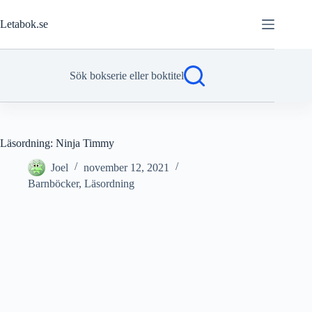
Hoppa
till
Letabok.se
innehåll
Sök bokserie eller boktitel
Läsordning: Ninja Timmy
Joel
november 12, 2021
Barnböcker
,
Läsordning