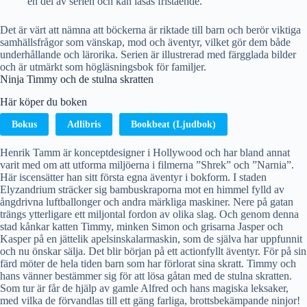
en del av serien och kan läsas fristående.
Det är värt att nämna att böckerna är riktade till barn och berör viktiga
samhällsfrågor som vänskap, mod och äventyr, vilket gör dem både
underhållande och lärorika. Serien är illustrerad med färgglada bilder
och är utmärkt som högläsningsbok för familjer.
Ninja Timmy och de stulna skratten
Här köper du boken
Bokus
Adlibris
Bookbeat (Ljudbok)
Henrik Tamm är konceptdesigner i Hollywood och har bland annat
varit med om att utforma miljöerna i filmerna ”Shrek” och ”Narnia”.
Här iscensätter han sitt första egna äventyr i bokform. I staden
Elyzandrium sträcker sig bambuskraporna mot en himmel fylld av
ångdrivna luftballonger och andra märkliga maskiner. Nere på gatan
trängs ytterligare ett miljontal fordon av olika slag. Och genom denna
stad kånkar katten Timmy, minken Simon och grisarna Jasper och
Kasper på en jättelik apelsinskalarmaskin, som de själva har uppfunnit
och nu önskar sälja. Det blir början på ett actionfyllt äventyr. För på sin
färd möter de hela tiden barn som har förlorat sina skratt. Timmy och
hans vänner bestämmer sig för att lösa gåtan med de stulna skratten.
Som tur är får de hjälp av gamle Alfred och hans magiska leksaker,
med vilka de förvandlas till ett gäng farliga, brottsbekämpande ninjor!