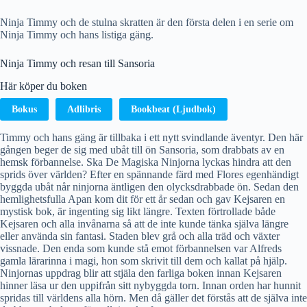
Ninja Timmy och de stulna skratten är den första delen i en serie om
Ninja Timmy och hans listiga gäng.
Ninja Timmy och resan till Sansoria
Här köper du boken
Bokus
Adlibris
Bookbeat (Ljudbok)
Timmy och hans gäng är tillbaka i ett nytt svindlande äventyr. Den här
gången beger de sig med ubåt till ön Sansoria, som drabbats av en
hemsk förbannelse. Ska De Magiska Ninjorna lyckas hindra att den
sprids över världen? Efter en spännande färd med Flores egenhändigt
byggda ubåt når ninjorna äntligen den olycksdrabbade ön. Sedan den
hemlighetsfulla Apan kom dit för ett år sedan och gav Kejsaren en
mystisk bok, är ingenting sig likt längre. Texten förtrollade både
Kejsaren och alla invånarna så att de inte kunde tänka själva längre
eller använda sin fantasi. Staden blev grå och alla träd och växter
vissnade. Den enda som kunde stå emot förbannelsen var Alfreds
gamla lärarinna i magi, hon som skrivit till dem och kallat på hjälp.
Ninjornas uppdrag blir att stjäla den farliga boken innan Kejsaren
hinner läsa ur den uppifrån sitt nybyggda torn. Innan orden har hunnit
spridas till världens alla hörn. Men då gäller det förstås att de själva inte