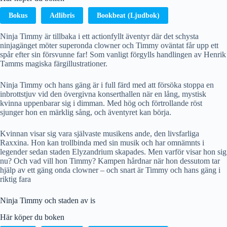
Bokus
Adlibris
Bookbeat (Ljudbok)
Ninja Timmy är tillbaka i ett actionfyllt äventyr där det schysta
ninjagänget möter superonda clowner och Timmy oväntat får upp ett
spår efter sin försvunne far! Som vanligt förgylls handlingen av Henrik
Tamms magiska färgillustrationer.
Ninja Timmy och hans gäng är i full färd med att försöka stoppa en
inbrottstjuv vid den övergivna konserthallen när en lång, mystisk
kvinna uppenbarar sig i dimman. Med hög och förtrollande röst
sjunger hon en märklig sång, och äventyret kan börja.
Kvinnan visar sig vara självaste musikens ande, den livsfarliga
Raxxina. Hon kan trollbinda med sin musik och har omnämnts i
legender sedan staden Elyzandrium skapades. Men varför visar hon sig
nu? Och vad vill hon Timmy? Kampen hårdnar när hon dessutom tar
hjälp av ett gäng onda clowner – och snart är Timmy och hans gäng i
riktig fara
Ninja Timmy och staden av is
Här köper du boken