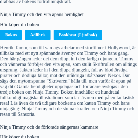
drabbas av bokens förtrollningskraft.
Ninja Timmy och den vita apans hemlighet
Här köper du boken
Bokus
Adlibris
Bookbeat (Ljudbok)
Henrik Tamm, som till vardags arbetar med storfilmer i Hollywood, är
tillbaka med ett nytt spännande äventyr om Timmy och hans gäng.
Den här gången leder det dem djupt in i den farliga djungeln. Timmy
och vännerna förföljer den vita apan, som stulit Skriftrullen om alltings
ursprung. Jakten leder in i den djupa djungeln, full av blodtörstiga
pirater och dödliga fällor, mot den uråldriga ubåtsbasen Nexor. Där
sägs den mytomspunna ”Skrivaren” hålla till, men varför är apan på
väg dit? Gamla hemligheter uppdagas och förrädare avslöjas i den
tredje boken om Ninja Timmy. Boken innehåller ett hundratal
fullkomligt magiska illustrationer som tar läsaren med på en fantastisk
resa! Läs även de två tidigare böckerna om katten Timmy och hans
ninjagäng: Ninja Timmy och de stulna skratten och Ninja Timmy och
resan till Sansoria.
Ninja Timmy och de förlorade sångernas kammare
Här köper du boken