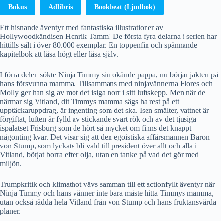
Bokus
Adlibris
Bookbeat (Ljudbok)
Ett hisnande äventyr med fantastiska illustrationer av
Hollywoodkändisen Henrik Tamm! De första fyra delarna i serien har
hittills sålt i över 80.000 exemplar. En toppenfin och spännande
kapitelbok att läsa högt eller läsa själv.
I förra delen sökte Ninja Timmy sin okände pappa, nu börjar jakten på
hans försvunna mamma. Tillsammans med ninjavännerna Flores och
Molly ger han sig av mot det isiga norr i sitt luftskepp. Men när de
närmar sig Vitland, dit Timmys mamma sägs ha rest på ett
upptäckaruppdrag, är ingenting som det ska. Isen smälter, vattnet är
förgiftat, luften är fylld av stickande svart rök och av det tjusiga
ispalatset Frisburg som de hört så mycket om finns det knappt
någonting kvar. Det visar sig att den egoistiska affärsmannen Baron
von Stump, som lyckats bli vald till president över allt och alla i
Vitland, börjat borra efter olja, utan en tanke på vad det gör med
miljön.
Trumpkritik och klimathot vävs samman till ett actionfyllt äventyr när
Ninja Timmy och hans vänner inte bara måste hitta Timmys mamma,
utan också rädda hela Vitland från von Stump och hans fruktansvärda
planer.