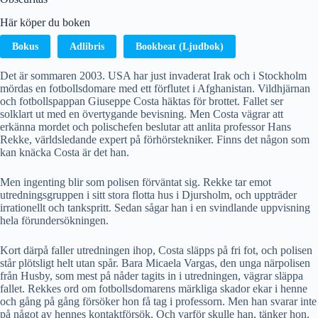
Här köper du boken
Bokus
Adlibris
Bookbeat (Ljudbok)
Det är sommaren 2003. USA har just invaderat Irak och i Stockholm
mördas en fotbollsdomare med ett förflutet i Afghanistan. Vildhjärnan
och fotbollspappan Giuseppe Costa häktas för brottet. Fallet ser
solklart ut med en övertygande bevisning. Men Costa vägrar att
erkänna mordet och polischefen beslutar att anlita professor Hans
Rekke, världsledande expert på förhörstekniker. Finns det någon som
kan knäcka Costa är det han.
Men ingenting blir som polisen förväntat sig. Rekke tar emot
utredningsgruppen i sitt stora flotta hus i Djursholm, och uppträder
irrationellt och tankspritt. Sedan sågar han i en svindlande uppvisning
hela förundersökningen.
Kort därpå faller utredningen ihop, Costa släpps på fri fot, och polisen
står plötsligt helt utan spår. Bara Micaela Vargas, den unga närpolisen
från Husby, som mest på nåder tagits in i utredningen, vägrar släppa
fallet. Rekkes ord om fotbollsdomarens märkliga skador ekar i henne
och gång på gång försöker hon få tag i professorn. Men han svarar inte
på något av hennes kontaktförsök. Och varför skulle han, tänker hon.