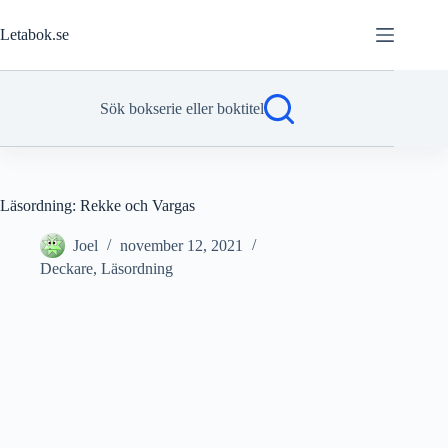
Hoppa
till
Letabok.se
innehåll
Sök bokserie eller boktitel
Läsordning: Rekke och Vargas
Joel
november 12, 2021
Deckare
,
Läsordning