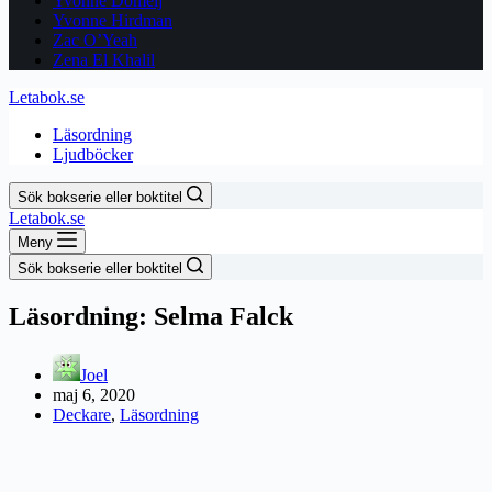
Yvonne Domeij
Yvonne Hirdman
Zac O’Yeah
Zena El Khalil
Letabok.se
Läsordning
Ljudböcker
Sök bokserie eller boktitel
Letabok.se
Meny
Sök bokserie eller boktitel
Läsordning: Selma Falck
Joel
maj 6, 2020
Deckare
,
Läsordning