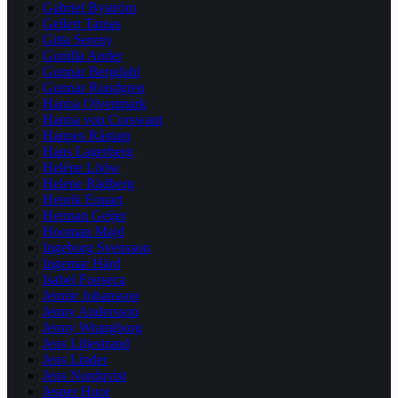
Gabriel Byström
Gellert Tamas
Gitta Sereny
Gunilla Ander
Gunnar Bergdahl
Gunnar Rundgren
Hanna Olvenmark
Hanna von Corswant
Hannes Råstam
Hans Lagerberg
Heléne Lööw
Helene Rådberg
Henrik Ennart
Herman Geijer
Hooman Majd
Ingeborg Svensson
Ingemar Härd
Isabel Fonseca
Jennie Johansson
Jenny Andersson
Jenny Wrangborg
Jens Liljestrand
Jens Linder
Jens Nordqvist
Jesper Huor