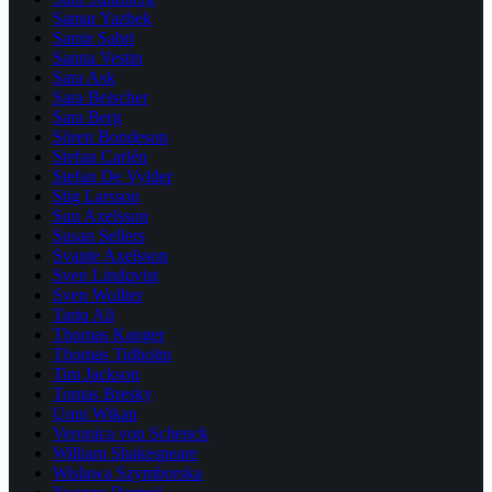
Samar Yazbek
Samir Sabri
Sanna Vestin
Sara Ask
Sara Beischer
Sara Berg
Sören Bondeson
Stefan Carlén
Stefan De Vylder
Stig Larsson
Sun Axelsson
Susan Sellers
Svante Axelsson
Sven Lindqvist
Sven Wollter
Tariq Ali
Thomas Kanger
Thomas Tidholm
Tim Jackson
Tomas Bresky
Unni Wikan
Veronica von Schenck
William Shakespeare
Wislawa Szymborska