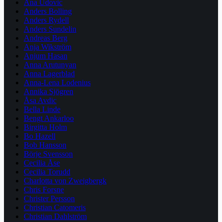
Ana Udovic
Anders Bolling
Anders Rydell
Anders Sundelin
Andreas Berg
Anja Wikström
Anjum Hasan
Anna Arutunyan
Anna Lagerblad
Anna-Lena Lodenius
Annika Sjögren
Åsa Avdic
Bella Linde
Bengt Ankarloo
Birgitta Holm
Bo Hazell
Bob Hansson
Börje Svensson
Cecilia Åse
Cecilia Torudd
Charlotta von Zweigbergk
Chris Forsne
Christer Persson
Christian Catomeris
Christian Dahlström