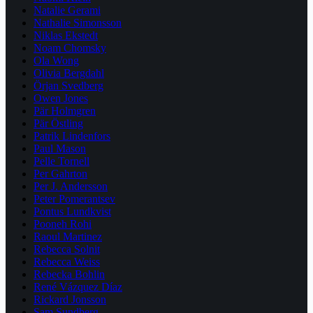
Natalie Gerami
Nathalie Simonsson
Niklas Ekstedt
Noam Chomsky
Ola Wong
Olivia Bergdahl
Örjan Svedberg
Owen Jones
Pär Holmgren
Pär Östling
Patrik Lindenfors
Paul Mason
Pelle Tornell
Per Gahrton
Per J. Andersson
Peter Pomerantsev
Pontus Lundkvist
Pooneh Rohi
Raoul Martinez
Rebecca Solnit
Rebecca Weiss
Rebecka Bohlin
René Vázquez Díaz
Rickard Jonsson
Sam Sundberg