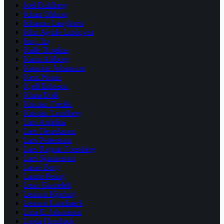
Joel Dahlberg
Johan Ohlson
Johanna Langhorst
John Ajvide Lindqvist
Junji Ito
Kalle Dixelius
Karin Ahlborg
Katarina Johansson
Kent Werne
Kjell Eriksson
Klara Dolk
Kristian Fredén
Kristian Lundberg
Lars Ardelius
Lars Henriksson
Lars Pettersson
Lars Ragnar Forssberg
Lars Sjunnesson
Lasse Berg
Laurie Penny
Lena Granefelt
Lennart Kjörling
Lennart Lundmark
Lina E. Johansson
Linda Hambäck