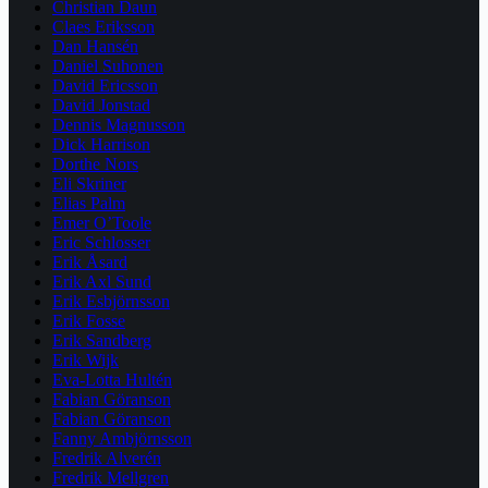
Christian Daun
Claes Eriksson
Dan Hansén
Daniel Suhonen
David Ericsson
David Jonstad
Dennis Magnusson
Dick Harrison
Dorthe Nors
Eli Skriner
Elias Palm
Emer O’Toole
Eric Schlosser
Erik Åsard
Erik Axl Sund
Erik Esbjörnsson
Erik Fosse
Erik Sandberg
Erik Wijk
Eva-Lotta Hultén
Fabian Göranson
Fabian Göranson
Fanny Ambjörnsson
Fredrik Alverén
Fredrik Mellgren