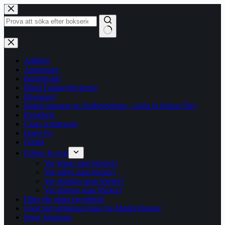
Hoppa
till
innehåll
Inga
resultat
Adlibris
Annonsera
Barnböcker
Bästa Fantasyböckerna
Bloggare?
Bokus lanserar en ljudbokstjänst – kolla in Bokus Play
Bookbeat
Claes Andersson
Dario Fo
Förlag
Frågor & svar
Var köper man böcker?
Var säljer man böcker?
Var skänker man böcker?
Var slänger man böcker?
Hitta din nästa favoritbok
I den här ordningen läser du Martin Benner
Ingar Johnsrud