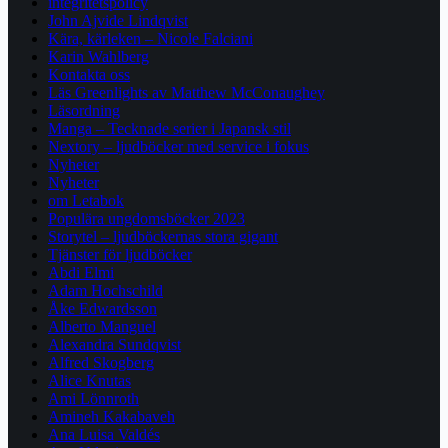
integritetspolicy
John Ajvide Lindqvist
Kära, kärleken – Nicole Falciani
Karin Wahlberg
Kontakta oss
Läs Greenlights av Matthew McConaughey
Läsordning
Manga – Tecknade serier i Japansk stil
Nextory – ljudböcker med service i fokus
Nyheter
Nyheter
om Letabok
Populära ungdomsböcker 2023
Storytel – ljudböckernas stora gigant
Tjänster för ljudböcker
Abdi Elmi
Adam Hochschild
Åke Edwardsson
Alberto Manguel
Alexandra Sundqvist
Alfred Skogberg
Alice Knutas
Ami Lönnroth
Amineh Kakabaveh
Ana Luisa Valdés