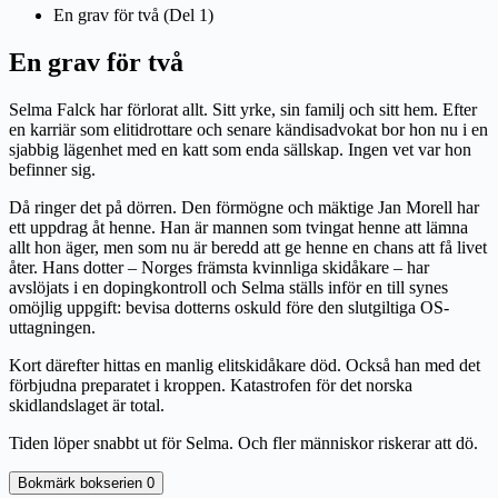
En grav för två (Del 1)
En grav för två
Selma Falck har förlorat allt. Sitt yrke, sin familj och sitt hem. Efter
en karriär som elitidrottare och senare kändisadvokat bor hon nu i en
sjabbig lägenhet med en katt som enda sällskap. Ingen vet var hon
befinner sig.
Då ringer det på dörren. Den förmögne och mäktige Jan Morell har
ett uppdrag åt henne. Han är mannen som tvingat henne att lämna
allt hon äger, men som nu är beredd att ge henne en chans att få livet
åter. Hans dotter – Norges främsta kvinnliga skidåkare – har
avslöjats i en dopingkontroll och Selma ställs inför en till synes
omöjlig uppgift: bevisa dotterns oskuld före den slutgiltiga OS-
uttagningen.
Kort därefter hittas en manlig elitskidåkare död. Också han med det
förbjudna preparatet i kroppen. Katastrofen för det norska
skidlandslaget är total.
Tiden löper snabbt ut för Selma. Och fler människor riskerar att dö.
Bokmärk bokserien
0