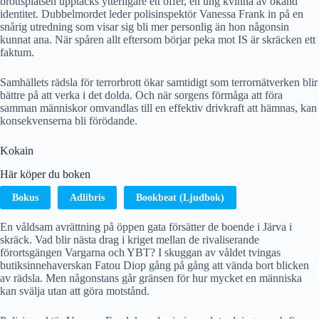
brottsplatsen upptäcks ytterligare ett offer, en ung kvinna av okänd
identitet. Dubbelmordet leder polisinspektör Vanessa Frank in på en
snårig utredning som visar sig bli mer personlig än hon någonsin
kunnat ana. När spåren allt eftersom börjar peka mot IS är skräcken ett
faktum.
Samhällets rädsla för terrorbrott ökar samtidigt som terrornätverken blir
bättre på att verka i det dolda. Och när sorgens förmåga att föra
samman människor omvandlas till en effektiv drivkraft att hämnas, kan
konsekvenserna bli förödande.
Kokain
Här köper du boken
Bokus
Adlibris
Bookbeat (Ljudbok)
En våldsam avrättning på öppen gata försätter de boende i Järva i
skräck. Vad blir nästa drag i kriget mellan de rivaliserande
förortsgängen Vargarna och YBT? I skuggan av våldet tvingas
butiksinnehaverskan Fatou Diop gång på gång att vända bort blicken
av rädsla. Men någonstans går gränsen för hur mycket en människa
kan svälja utan att göra motstånd.