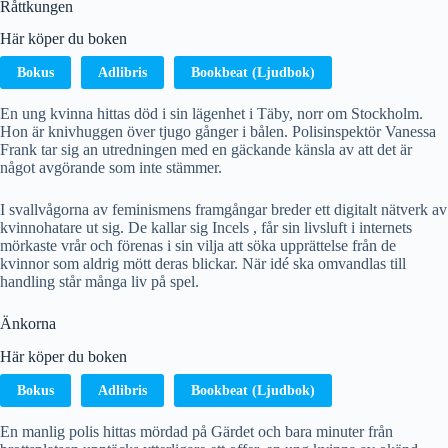
Råttkungen
Här köper du boken
Bokus
Adlibris
Bookbeat (Ljudbok)
En ung kvinna hittas död i sin lägenhet i Täby, norr om Stockholm.
Hon är knivhuggen över tjugo gånger i bålen. Polisinspektör Vanessa
Frank tar sig an utredningen med en gäckande känsla av att det är
något avgörande som inte stämmer.
I svallvågorna av feminismens framgångar breder ett digitalt nätverk av
kvinnohatare ut sig. De kallar sig Incels , får sin livsluft i internets
mörkaste vrår och förenas i sin vilja att söka upprättelse från de
kvinnor som aldrig mött deras blickar. När idé ska omvandlas till
handling står många liv på spel.
Änkorna
Här köper du boken
Bokus
Adlibris
Bookbeat (Ljudbok)
En manlig polis hittas mördad på Gärdet och bara minuter från