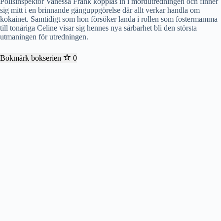
Polisinspektör Vanessa Frank kopplas in i mordutredningen och finner
sig mitt i en brinnande gänguppgörelse där allt verkar handla om
kokainet. Samtidigt som hon försöker landa i rollen som fostermamma
till tonåriga Celine visar sig hennes nya sårbarhet bli den största
utmaningen för utredningen.
Bokmärk bokserien
0