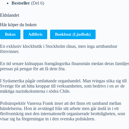
Bestseller
(Del 6)
Eldslandet
Här köper du boken
Bokus
Adlibris
Bookbeat (Ljudbok)
En exklusiv klockbutik i Stockholm rånas, men inga armbandsur
försvinner.
En tid senare kidnappas framgångsrika finansmän medan deras familjer
pressas på pengar för att få dem fria.
I Sydamerika pågår omfattande organhandel. Man tvingas söka sig till
Sverige för att hitta kroppar till verksamheten, som bedrivs i en av de
mäktiga nazistkolonierna i södra Chile.
Polisinspektör Vanessa Frank inser att det finns ett samband mellan
händelserna. Hon är avstängd från sitt arbete men går ändå in i ett
flerfrontskrig mot den internationellt organiserade brottsligheten, som
visar sig ha förgreningar in i den svenska poliskåren.