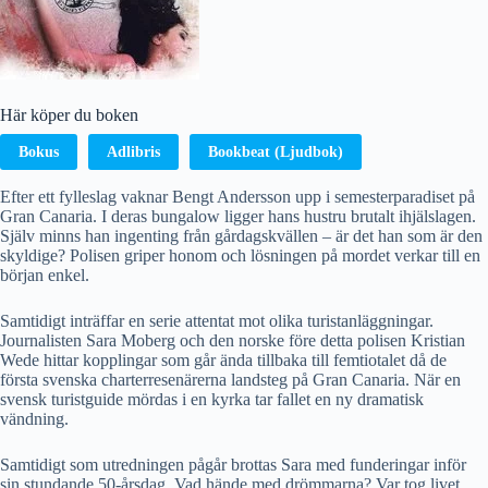
Här köper du boken
Bokus
Adlibris
Bookbeat (Ljudbok)
Efter ett fylleslag vaknar Bengt Andersson upp i semesterparadiset på
Gran Canaria. I deras bungalow ligger hans hustru brutalt ihjälslagen.
Själv minns han ingenting från gårdagskvällen – är det han som är den
skyldige? Polisen griper honom och lösningen på mordet verkar till en
början enkel.
Samtidigt inträffar en serie attentat mot olika turistanläggningar.
Journalisten Sara Moberg och den norske före detta polisen Kristian
Wede hittar kopplingar som går ända tillbaka till femtiotalet då de
första svenska charterresenärerna landsteg på Gran Canaria. När en
svensk turistguide mördas i en kyrka tar fallet en ny dramatisk
vändning.
Samtidigt som utredningen pågår brottas Sara med funderingar inför
sin stundande 50-årsdag. Vad hände med drömmarna? Var tog livet