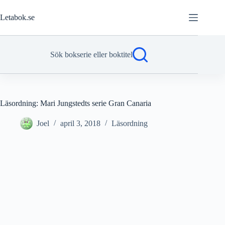
Hoppa
till
Letabok.se
innehåll
Sök bokserie eller boktitel
Läsordning: Mari Jungstedts serie Gran Canaria
Joel
april 3, 2018
Läsordning