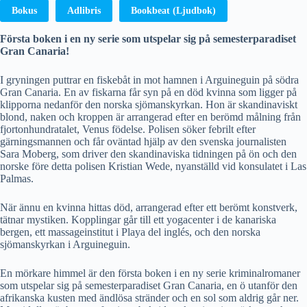
Bokus
Adlibris
Bookbeat (Ljudbok)
Första boken i en ny serie som utspelar sig på semesterparadiset
Gran Canaria!
I gryningen puttrar en fiskebåt in mot hamnen i Arguineguin på södra
Gran Canaria. En av fiskarna får syn på en död kvinna som ligger på
klipporna nedanför den norska sjömanskyrkan. Hon är skandinaviskt
blond, naken och kroppen är arrangerad efter en berömd målning från
fjortonhundratalet, Venus födelse. Polisen söker febrilt efter
gärningsmannen och får oväntad hjälp av den svenska journalisten
Sara Moberg, som driver den skandinaviska tidningen på ön och den
norske före detta polisen Kristian Wede, nyanställd vid konsulatet i Las
Palmas.
När ännu en kvinna hittas död, arrangerad efter ett berömt konstverk,
tätnar mystiken. Kopplingar går till ett yogacenter i de kanariska
bergen, ett massageinstitut i Playa del inglés, och den norska
sjömanskyrkan i Arguineguin.
En mörkare himmel är den första boken i en ny serie kriminalromaner
som utspelar sig på semesterparadiset Gran Canaria, en ö utanför den
afrikanska kusten med ändlösa stränder och en sol som aldrig går ner.